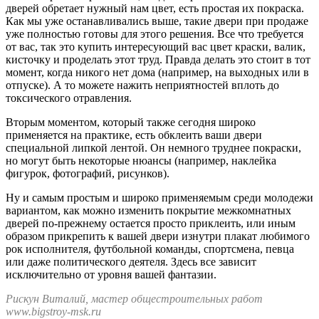
дверей обретает нужный нам цвет, есть простая их покраска.
Как мы уже останавливались выше, такие двери при продаже
уже полностью готовы для этого решения. Все что требуется
от вас, так это купить интересующий вас цвет краски, валик,
кисточку и проделать этот труд. Правда делать это стоит в тот
момент, когда никого нет дома (например, на выходных или в
отпуске). А то можете нажить неприятностей вплоть до
токсического отравления.
Вторым моментом, который также сегодня широко
применяется на практике, есть обклеить ваши двери
специальной липкой лентой. Он немного труднее покраски,
но могут быть некоторые нюансы (например, наклейка
фигурок, фотографий, рисунков).
Ну и самым простым и широко применяемым среди молодежи
вариантом, как можно изменить покрытие межкомнатных
дверей по-прежнему остается просто приклеить, или иным
образом прикрепить к вашей двери изнутри плакат любимого
рок исполнителя, футбольной команды, спортсмена, певца
или даже политического деятеля. Здесь все зависит
исключительно от уровня вашей фантазии.
Рискун Виталий, мастер общестроительных работ
www.bigstroy-msk.ru