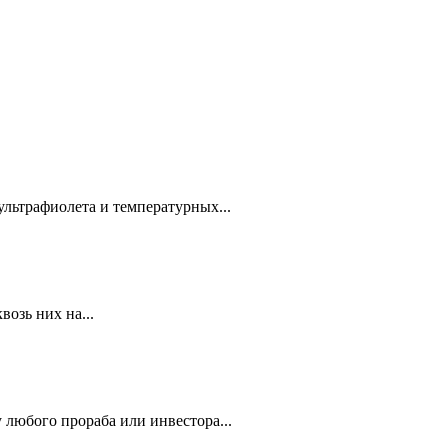
ультрафиолета и температурных...
озь них на...
 любого прораба или инвестора...