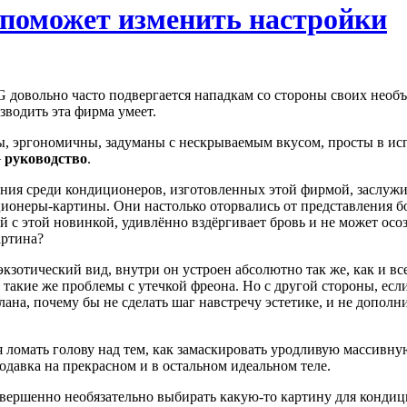
 поможет изменить настройки
 довольно часто подвергается нападкам со стороны своих необъе
водить эта фирма умеет.
 эргономичны, задуманы с нескрываемым вкусом, просты в испо
 руководство
.
ия среди кондиционеров, изготовленных этой фирмой, заслужи
ионеры-картины. Они настолько оторвались от представления б
 с этой новинкой, удивлённо вздёргивает бровь и не может осоз
артина?
 экзотический вид, внутри он устроен абсолютно так же, как и в
 такие же проблемы с утечкой фреона. Но с другой стороны, если
лана, почему бы не сделать шаг навстречу эстетике, и не допол
 ломать голову над тем, как замаскировать уродливую массивную
одавка на прекрасном и в остальном идеальном теле.
овершенно необязательно выбирать какую-то картину для конд