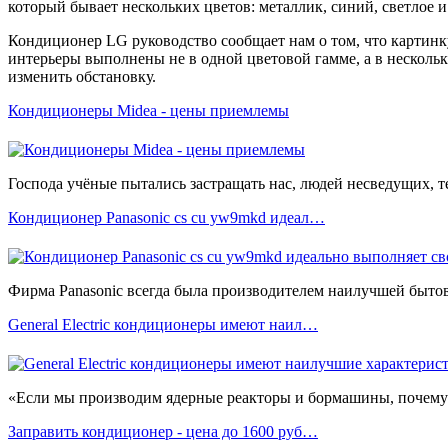
который бывает нескольких цветов: металлик, синий, светлое и
Кондиционер LG руководство сообщает нам о том, что картинк
интерьеры выполнены не в одной цветовой гамме, а в нескольк
изменить обстановку.
Кондиционеры Midea - цены приемлемы
Господа учёные пытались застращать нас, людей несведущих, те
Кондиционер Рanasonic cs cu yw9mkd идеал…
Фирма Panasonic всегда была производителем наилучшей бытово
General Еlectric кондиционеры имеют наил…
«Если мы производим ядерные реакторы и бормашины, почему б
Заправить кондиционер - цена до 1600 руб…