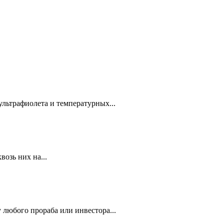
ультрафиолета и температурных...
озь них на...
 любого прораба или инвестора...