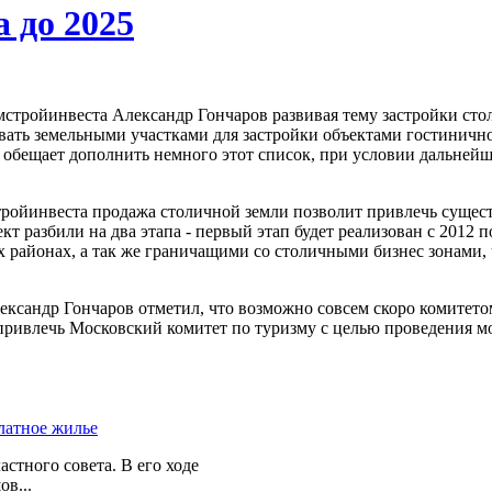
 до 2025
стройинвеста Александр Гончаров развивая тему застройки столи
вать земельными участками для застройки объектами гостиничн
т обещает дополнить немного этот список, при условии дальнейш
тройинвеста продажа столичной земли позволит привлечь сущес
 разбили на два этапа - первый этап будет реализован с 2012 по 
районах, а так же граничащими со столичными бизнес зонами, чт
ксандр Гончаров отметил, что возможно совсем скоро комитетом
т привлечь Московский комитет по туризму с целью проведения
стного совета. В его ходе
в...