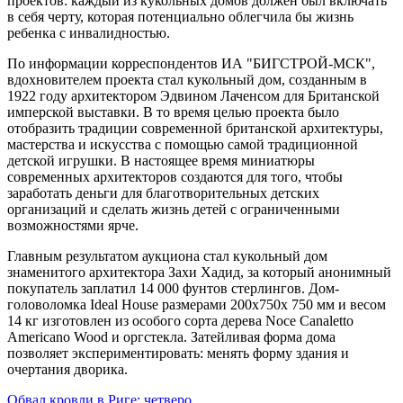
проектов: каждый из кукольных домов должен был включать
в себя черту, которая потенциально облегчила бы жизнь
ребенка с инвалидностью.
По информации корреспондентов ИА "БИГСТРОЙ-МСК",
вдохновителем проекта стал кукольный дом, созданным в
1922 году архитектором Эдвином Лаченсом для Британской
имперской выставки. В то время целью проекта было
отобразить традиции современной британской архитектуры,
мастерства и искусства с помощью самой традиционной
детской игрушки. В настоящее время миниатюры
современных архитекторов создаются для того, чтобы
заработать деньги для благотворительных детских
организаций и сделать жизнь детей с ограниченными
возможностями ярче.
Главным результатом аукциона стал кукольный дом
знаменитого архитектора Захи Хадид, за который анонимный
покупатель заплатил 14 000 фунтов стерлингов. Дом-
головоломка Ideal House размерами 200х750х 750 мм и весом
14 кг изготовлен из особого сорта дерева Noce Canaletto
Americano Wood и оргстекла. Затейливая форма дома
позволяет экспериментировать: менять форму здания и
очертания дворика.
Обвал кровли в Риге: четверо