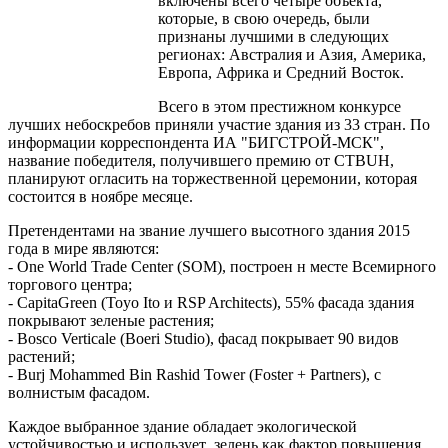
включены всего четыре объекта,
которые, в свою очередь, были
признаны лучшими в следующих
регионах: Австралия и Азия, Америка,
Европа, Африка и Средний Восток.
Всего в этом престижном конкурсе
лучших небоскребов приняли участие здания из 33 стран. По
информации корреспондента ИА "БИГСТРОЙ-МСК",
название победителя, получившего премию от CTBUH,
планируют огласить на торжественной церемонии, которая
состоится в ноябре месяце.
Претендентами на звание лучшего высотного здания 2015
года в мире являются:
- One World Trade Center (SOM), построен н месте Всемирного
торгового центра;
- CapitaGreen (Toyo Ito и RSP Architects), 55% фасада здания
покрывают зеленые растения;
- Bosco Verticale (Boeri Studio), фасад покрывает 90 видов
растений;
- Burj Mohammed Bin Rashid Tower (Foster + Partners), с
волнистым фасадом.
Каждое выбранное здание обладает экологической
устойчивостью и использует зелень как фактор повышения