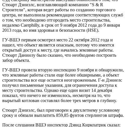
Стюарт Дэниэлс, возглавляющий компанию "S & R
Строители", которая ведет работы по созданию торгового
центра, не выполнила рекомендации соответствующих служб
о том, что необходимо отгородить место строительства,
недалеко Caerphilly, в срок от 9 ноября 2012 года до 9 января
2013 года, во имя здоровья и безопасности (HSE).
ГУ-ВШЭ первым осмотрел место 22 октября 2012 года и
нашел, что объект является опасным, потому что имеется
открытый доступ к месту, где начались земляные работы.
Стюарт Даниилу было сказано, что необходимо построить
забор объекта.
ГУ-ВШЭ провела вторую инспекцию 9 ноября и обнаружили,
что земляные работы стали еще более обширными, а объект
строительства все еще остается неогороженным. Г-н Дэниелс
получил письменные указания, для ограничения доступа к
месту строительства. Однако еще один визит 14 декабря
показал, что ничего не изменилось, несмотря на то, что
вырытый котлован составлял более трех метров в глубину.
Стюарт Дэниэлс, был приговорен к двухлетнему условному
сроку и обязали выплатить 859,85 фунтов стерлингов штрафа.
После слушания ВШЭ инспектор Дэвид Киркпатрик сказал: