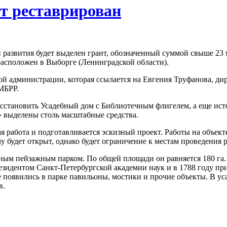
т реставрирован
азвития будет выделен грант, обозначенный суммой свыше 23 м
расположен в Выборге (Ленинградской области).
й администрации, которая ссылается на Евгения Труфанова, ди
МБРР.
восстановить Усадебный дом с Библиотечным флигелем, а еще ис
 выделены столь масштабные средства.
 работа и подготавливается эскизный проект. Работы на объекте
у будет открыт, однако будет ограничение к местам проведения 
ым пейзажным парком. По общей площади он равняется 180 га. 
зидентом Санкт-Петербургской академии наук и в 1788 году пр
 появились в парке павильоны, мостики и прочие объекты. В ус
в.