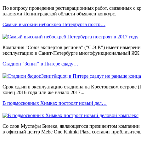
По вопросу проведения реставрационных работ, связанных с к
властями Ленинградской области объявлен конкурс.
Самый высокий небоскреб Петербурга постр…
Компания "Союз экспертов региона" ("С.Э.Р.") имеет намерение
эксплуатацию в Санкт-Петербурге многофункциональный ЖК п
Стадион "Зенит" в Питере сдаду…
Срок cдачи в эксплуатацию стадиона на Крестовском острове (
конец 2016 года или же начало 2017...
В подмосковных Химках построят новый дел…
Со слов Мустафы Билека, являющегося президентом компании 
в офисный центр Mebe One Khimki Plaza составят приблизительн