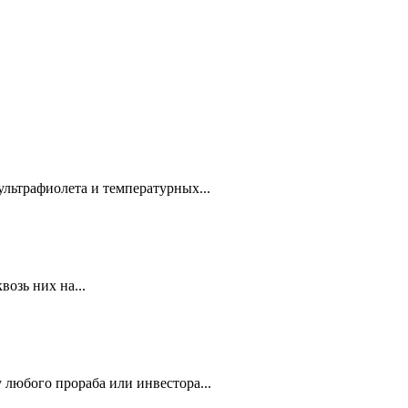
ультрафиолета и температурных...
озь них на...
 любого прораба или инвестора...