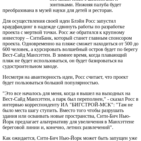
зонтиками. Нижняя палуба будет
преобразована в музей науки для детей и ресторан.
Для осуществления своей идеи Блэйн Росс запустил
краудфандинг в надежде сдвинуть работы по разработке
проекта с мертвой точки. Росс же обратился к крупному
инвестору – СитиБанк, который станет главным спонсором
проекта. Одновременно на пляже сможет находиться от 500 до
600 человек, а курсировать волшебный остров будет по берегу
Вест-Сайд Манхэттен. В зимнее время, когда плавающий
пляж не будет использоваться, он будет базироваться на
судостроительном заводе.
Несмотря на авантюрность идеи, Росс считает, что проект
будет пользоваться большой популярностью.
"Это все началось для меня, когда я вышел на выходных на
Вест-Сайд Манхэттен, а парк был переполнен," - сказал Росс в
интервью корреспонденту ИА "БИГСТРОЙ-МСК": "Там не
было места шагу ступить. Вместо того чтобы разрушать
здания или осваивать новые пространства, Сити-Бич Нью-
Йорк предлагает альтернативу для увеличения в Манхэттене
береговой линии и, конечно, летних развлечений".
Как ожидается, Сити-Бич Нью-Йорк может быть запущен уже