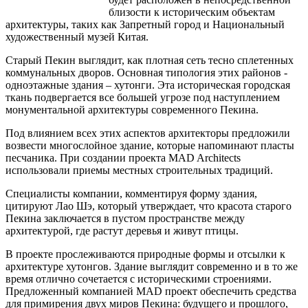
близости к историческим объектам
архитектуры, таких как Запретный город и Национальный
художественный музей Китая.
Старый Пекин выглядит, как плотная сеть тесно сплетенных
коммунальных дворов. Основная типология этих районов -
одноэтажные здания – хутонги. Эта историческая городская
ткань подвергается все большей угрозе под наступлением
монументальной архитектуры современного Пекина.
Под влиянием всех этих аспектов архитекторы предложили
возвести многослойное здание, которые напоминают пласты
песчаника. При создании проекта MAD Architects
использовали приемы местных строительных традиций.
Специалисты компании, комментируя форму здания,
цитируют Лао Шэ, который утверждает, что красота старого
Пекина заключается в пустом пространстве между
архитектурой, где растут деревья и живут птицы.
В проекте прослеживаются природные формы и отсылки к
архитектуре хутонгов. Здание выглядит современно и в то же
время отлично сочетается с историческими строениями.
Предложенный компанией MAD проект обеспечить средства
для примирения двух миров Пекина: будущего и прошлого,