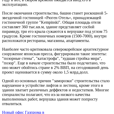
эксплуатацию.
После окончания строительства, башня станет роскошной 5-
звездочной гостиницей «Рюген Отель», принадлежащей
гостиничной группе "Kempinski". Общая площадь отеля
составляет 360 тыс.кв.м, здание представляет сосбой
пирамиду, три его крыла сужаются к верхушке под углом 75
градусов. Кроме гостиничных номеров (1500-7000), внутри
расположатся рестораны, магазины, апартаменты.
Наиболее часто критиковала северокорейское архитектурное
сооружение японская пресса, фигурировали такие эпитеты:
"позорные стены", "катастрофа", "худшая стройка мира",
"позор". Еще в начале строительства было подсчитано, что
оно может обойтись стране в 2% ВВП, на сегодняшний день
проект оценивается в сумму около 1,5 млрд.долл.
Одной из основных причин "заморозки" строительства стало
нарушение в устройстве лифтов и лестниц, кроме этого в
здании хватает различных деффектов и недостатков. Многие
специалисты полагают, что из-за низкого качества
выполненных работ, верхушка здания может попросту
отвалиться.
Новый офис Газпрома в