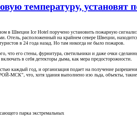
усовую температуру, установят
тном в Швеции Ice Hotel поручено установить пожарную сигнализ
и. Отель, расположенный на крайнем севере Швеции, находится
уристов в 24 года назад. Но там никогда не было пожаров.
о, что его стены, фурнитура, светильники и даже очки сделанн
включать в себя детекторы дыма, как мера предосторожности.
стью каждый год, и организация подает на получение разрешения
РОЙ-МСК", что, хотя здания выполнено изо льда, объекты, таки
рясающего парка экстремальных