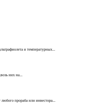
ультрафиолета и температурных...
озь них на...
 любого прораба или инвестора...