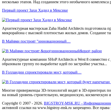
несколько этапов. Над созданием этого необычного комплекса р
Первый проект Захи Хадид в Мексике
Архитектурная мастерская Zaha Hadid Architects подготовила п
микрорайона с высокой плотностью жилых домов. Создание тако
В Майями построят "инновационный…
Архитектурные компании SHoP Architects и West 8 совместно с 
образовали группу по выработке идей по застройке участка...
В Голландии спроектировали мост, который…
Многие приверженцы 3D-технологий видят в 3D-принтерах пот
на новый уровень строительную, медицинскую, космическую и д
Copyright © 2007 - 2026.
BIGSTROY-MSK.RU - Информационное
активной ссылки на www.bigstroy-msk.ru запрещено. Все прав