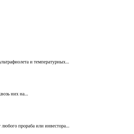
ультрафиолета и температурных...
озь них на...
 любого прораба или инвестора...