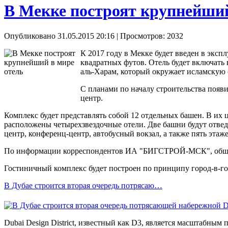
В Мекке построят крупнейший
Опубликовано 31.05.2015 20:16
| Просмотров: 2032
К 2017 году в Мекке будет введен в эксп
квадратных футов. Отель будет включать
аль-Харам, который окружает исламскую
С планами по началу строительства появ
центр.
Комплекс будет представлять собой 12 отдельных башен. В их ц
расположены четырехзвездочные отели. Две башни будут отвед
центр, конференц-центр, автобусный вокзал, а также пять эта
По информации корреспондентов ИА "БИГСТРОЙ-МСК", общая 
Гостиничный комплекс будет построен по принципу город-в-го
В Дубае строится вторая очередь потрясаю…
Dubai Design District, известный как D3, является масштабным 