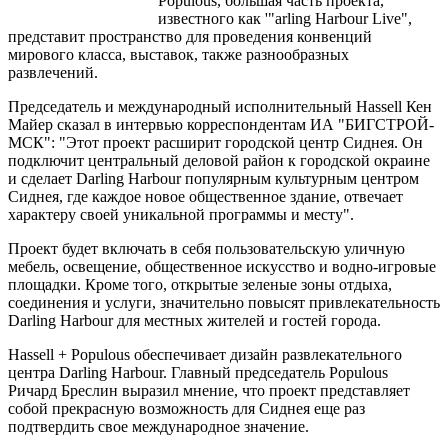
Populous, большая часть проекта,
известного как '"arling Harbour Live",
представит пространство для проведения конвенций
мирового класса, выставок, также разнообразных
развлечений.
Председатель и международный исполнительный Hassell Кен
Майер сказал в интервью корреспондентам ИА "БИГСТРОЙ-
МСК": "Этот проект расширит городской центр Сиднея. Он
подключит центральный деловой район к городской окраине
и сделает Darling Harbour популярным культурным центром
Сиднея, где каждое новое общественное здание, отвечает
характеру своей уникальной программы и месту".
Проект будет включать в себя пользовательскую уличную
мебель, освещение, общественное искусство и водно-игровые
площадки. Кроме того, открытые зеленые зоны отдыха,
соединения и услуги, значительно повысят привлекательность
Darling Harbour для местных жителей и гостей города.
Hassell + Populous обеспечивает дизайн развлекательного
центра Darling Harbour. Главный председатель Populous
Ричард Бреслин выразил мнение, что проект представляет
собой прекрасную возможность для Сиднея еще раз
подтвердить свое международное значение.