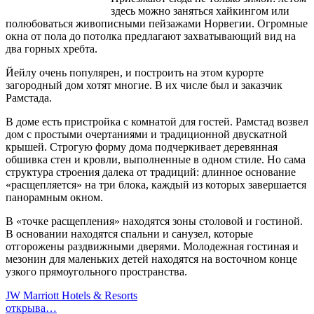
здесь можно заняться хайкингом или
полюбоваться живописными пейзажами Норвегии. Огромные
окна от пола до потолка предлагают захватывающий вид на
два горных хребта.
Йейлу очень популярен, и построить на этом курорте
загородный дом хотят многие. В их числе был и заказчик
Рамстада.
В доме есть пристройка с комнатой для гостей. Рамстад возвел
дом с простыми очертаниями и традиционной двускатной
крышей. Строгую форму дома подчеркивает деревянная
обшивка стен и кровли, выполненные в одном стиле. Но сама
структура строения далека от традиций: длинное основание
«расщепляется» на три блока, каждый из которых завершается
панорамным окном.
В «точке расщепления» находятся зоны столовой и гостиной.
В основании находятся спальни и санузел, которые
отгорожены раздвижными дверями. Молодежная гостиная и
мезонин для маленьких детей находятся на восточном конце
узкого прямоугольного пространства.
JW Marriott Hotels & Resorts
открыва…