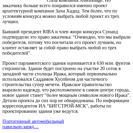
стала компания Assemblage. Но
заказчику больше всего понравился именно проект
архитектурной компании Захи Хадид. Тем более, что по
условиям конкурса можно выбрать любой проект из трех
лучших.
Бывший президент RIBA и член жюри конкурса Сунанд
подтвердили это право заказчика: "Очевидно, что мы выбрали
победителя, потому что посчитали его проект лучшим, но
клиент оставляет за собой право выбрать любой из трех
победителей".
Проект парламентского здания оценивается в 630 млн. фунтов
стерлингов. Здание будет построено на участке 20 соток в
западной части столицы Ирака, который первоначально
использовался Саддамом Хусейном для частичного
строительства супер мечети. Иракское правительство
выразило надежду, что расположенное в самом центре города,
новое здание станет "более мощным символом нового Ирака".
Детали проекта до сих пор не обнародованы. По информации
корреспондентов ИА "БИГСТРОЙ-МСК", работы по
проектированию здания уже ведутся.
Портативный автомобильный
павильон-заряд…