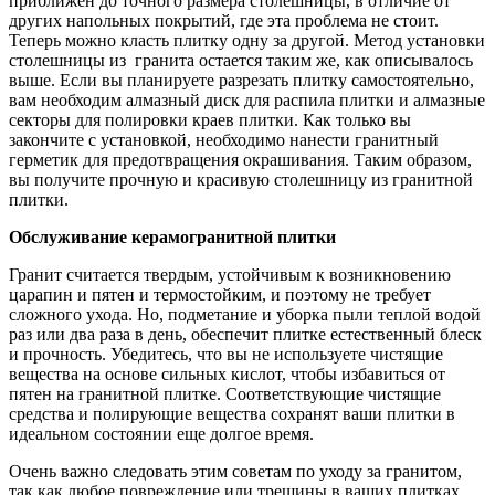
приближен до точного размера столешницы, в отличие от
других напольных покрытий, где эта проблема не стоит.
Теперь можно класть плитку одну за другой. Метод установки
столешницы из гранита остается таким же, как описывалось
выше. Если вы планируете разрезать плитку самостоятельно,
вам необходим алмазный диск для распила плитки и алмазные
секторы для полировки краев плитки. Как только вы
закончите с установкой, необходимо нанести гранитный
герметик для предотвращения окрашивания. Таким образом,
вы получите прочную и красивую столешницу из гранитной
плитки.
Обслуживание керамогранитной плитки
Гранит считается твердым, устойчивым к возникновению
царапин и пятен и термостойким, и поэтому не требует
сложного ухода. Но, подметание и уборка пыли теплой водой
раз или два раза в день, обеспечит плитке естественный блеск
и прочность. Убедитесь, что вы не используете чистящие
вещества на основе сильных кислот, чтобы избавиться от
пятен на гранитной плитке. Соответствующие чистящие
средства и полирующие вещества сохранят ваши плитки в
идеальном состоянии еще долгое время.
Очень важно следовать этим советам по уходу за гранитом,
так как любое повреждение или трещины в ваших плитках