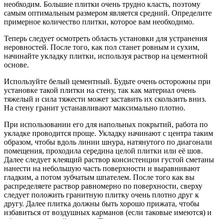
необходим. Большие плитки очень трудно класть, поэтому
самым оптимальным размером является средний. Определите
примерное количество плитки, которое вам необходимо.
Теперь следует осмотреть область установки для устранения
неровностей. После того, как пол станет ровным и сухим,
начинайте укладку плитки, используя раствор на цементной
основе.
Используйте белый цементный. Будьте очень осторожны при
установке такой плитки на стену, так как материал очень
тяжелый и сила тяжести может заставить их скользить вниз.
На стену гранит устанавливают максимально плотно.
При использовании его для напольных покрытий, работа по
укладке проводится проще. Укладку начинают с центра таким
образом, чтобы вдоль линии шнура, натянутого по диагонали
помещения, проходила середина целой плитки или её шов.
Далее следует клеящий раствор консистенции густой сметаны
нанести на небольшую часть поверхности и выравнивают
гладким, а потом зубчатым шпателем. После того как вы
распределяете раствор равномерно по поверхности, сверху
следует положить гранитную плитку очень плотно друг к
другу. Далее плитка должны быть хорошо прижата, чтобы
избавиться от воздушных карманов (если таковые имеются) и