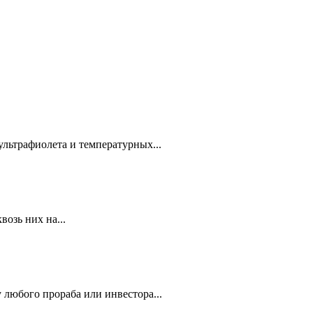
ультрафиолета и температурных...
озь них на...
 любого прораба или инвестора...