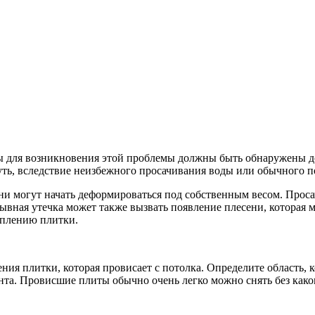
ы для возникновения этой проблемы должны быть обнаружены д
уть, вследствие неизбежного просачивания воды или обычного 
ни могут начать деформироваться под собственным весом. Прос
ывная утечка может также вызвать появление плесени, которая 
еплению плитки.
ия плитки, которая провисает с потолка. Определите область, к
онта. Провисшие плиты обычно очень легко можно снять без како