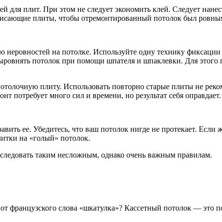
й для плит. При этом не следует экономить клей. Следует нане
обвисающие плиты, чтобы отремонтированный потолок был ровны
неровностей на потолке. Используйте одну технику фиксации н
выровнять потолок при помощи шпателя и шпаклевки. Для этого 
отолочную плиту. Использовать повторно старые плиты не реко
нт потребует много сил и времени, но результат себя оправдает.
авить ее. Убедитесь, что ваш потолок нигде не протекает. Если ж
плитки на «голый» потолок.
 следовать таким несложным, однако очень важным правилам.
 от французского слова «шкатулка»? Кассетный потолок — это по