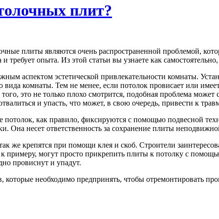
отолочных плит?
чные плиты являются очень распространенной проблемой, котора
 и требует опыта. Из этой статьи вы узнаете как самостоятельно
ажным аспектом эстетической привлекательности комнаты. Уста
 вида комнаты. Тем не менее, если потолок провисает или имеет
того, это не только плохо смотрится, подобная проблема может
твалиться и упасть, что может, в свою очередь, привести к тра
 потолок, как правило, фиксируются с помощью подвесной техн
и. Она несет ответственность за сохранение плиты неподвижной
ак же крепятся при помощи клея и скоб. Строители заинтересов
 к примеру, могут просто прикрепить плиты к потолку с помощью
дно провиснут и упадут.
в, которые необходимо предпринять, чтобы отремонтировать пр