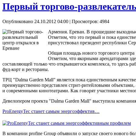
Первый торгово-развлекатель
Опубликовано 24.10.2012 04:00
| Просмотров: 4984
Армения. Ереван. В прошедшие выходные 
Отметим, что это первый и пока единст
присутствовал президент республики Сер
Общая площадь нового торгового центра "
Отметим, что якорными арендаторами здесь
составляющей только что открывшегося комплекса, то здесь ра
фуд-корт и рестораны.
ТРЦ "Dalma Garden Mall" является пока единственным качест
преимущественно представлен стрит-ритейловыми объектами, а
и современными кинотеатрами. Как говорят участники местног
Девелопером проекта "Dalma Garden Mall" выступила компания 
ProEnergyTec станет самым энергоэффектив…
В компании profine Group объявили о запуске своего нового б