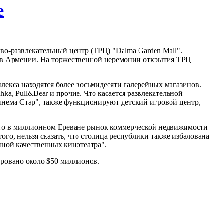
е
во-развлекательный центр (ТРЦ) "Dalma Garden Mall".
с в Армении. На торжественной церемонии открытия ТРЦ
плекса находятся более восьмидесяти галерейных магазинов.
hka, Pull&Bear и прочие. Что касается развлекательной
Синема Стар", также функционируют детский игровой центр,
 что в миллионном Ереване рынок коммерческой недвижимости
о, нельзя сказать, что столица республики также избалована
иной качественных кинотеатра".
ировано около $50 миллионов.