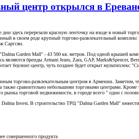
ный центр открылся в Ереван
дни здесь перерезали красную ленточку на входе в новый торго
венный в своем роде крупный торгово-развлекательный комплек
ж Саргсян.
Dalma Garden Mall" - 43 500 кв. метров. Под одной крышей ком
 являются бренды Armani Jeans, Zara, GAP, Marks&Spencer, Bers
ботает боулинг-центр, чуть позднее будет открыт мультиплекс "
венным торгово-развлекательным центром в Армении. Заметим,
 также сравнительно небольшими торговыми центрами. Кроме тог
о рынка торговой недвижимости, в городе всего " один с полов
Dalma Invest. В строительство ТРЦ "Dalma Garden Mall" инвест
олее совершенного продукта