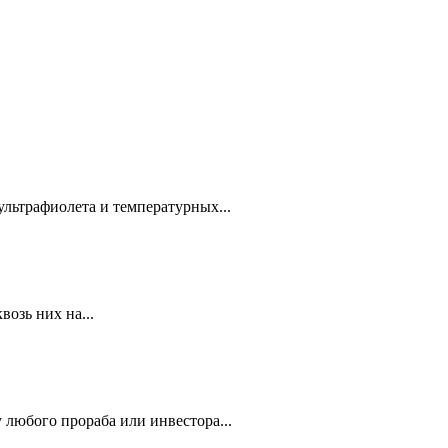
ультрафиолета и температурных...
озь них на...
 любого прораба или инвестора...