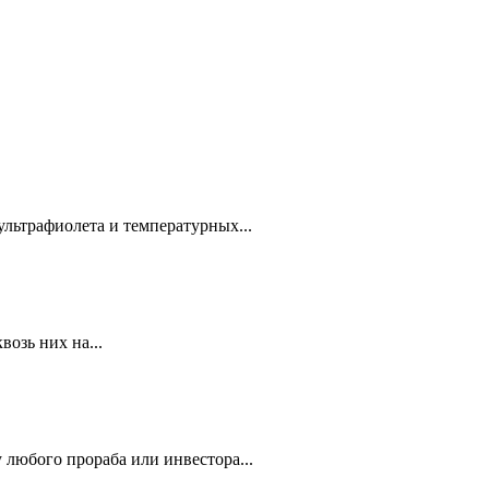
ультрафиолета и температурных...
озь них на...
 любого прораба или инвестора...