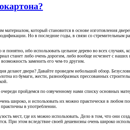
сокартона?
 материалом, который становится в основе изготовления дверей
модификации. Но в последние годы, в связи со стремительным р
 и понятно, ибо использовать цельное дерево во всех случаях, 
ериал станет либо очень дорогим, либо вообще исчезнет с наших 
ть возможность заменить его чем-то другим.
одня делают двери? Давайте проведем небольшой обзор. Безусло
олотна из бумаги, жести, разнообразных прессованных строител
кой.
о очереди пройдемся по озвученному нами списку основных мате
очень широко, и использовать их можно практически в любом п
и практичны в употреблении.
зость мест, где их можно использовать. Дело в том, что они со
ся. При этом вследствие своей дешевизны очень широко исполь