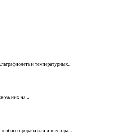
ультрафиолета и температурных...
озь них на...
 любого прораба или инвестора...