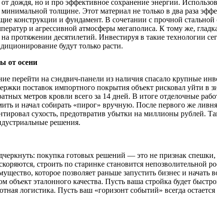
от дождя, но и про эффективное сохранение энергии. Использо
 минимальной толщине. Этот материал не только в два раза эфф
сущие конструкции и фундамент. В сочетании с прочной стальной
мператур и агрессивной атмосферы мегаполиса. К тому же, гладк
 на протяжении десятилетий. Инвестируя в такие технологии се
ндиционирование будут только расти.
ы от осени
ние перейти на сэндвич-панели из наличия спасало крупные ин
задержки поставок импортного покрытия объект рисковал уйти в 
атных метров кровли всего за 14 дней. В итоге отделочные работ
ить и начал собирать «пирог» вручную. После первого же ливня
рантировал сухость, предотвратив убытки на миллионы рублей. Та
ндустриальные решения.
одчеркнуть: покупка готовых решений — это не признак спешки,
коряются, строить по старинке становится непозволительной р
ущество, которое позволяет раньше запустить бизнес и начать в
том объект эталонного качества. Пусть ваша стройка будет быст
отная логистика. Пусть ваш «горизонт событий» всегда остает