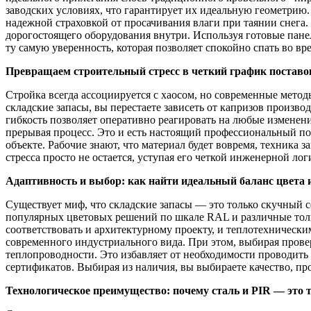
заводских условиях, что гарантирует их идеальную геометрию.
надежной страховкой от просачивания влаги при таянии снега
дорогостоящего оборудования внутри. Используя готовые пане
ту самую уверенность, которая позволяет спокойно спать во 
Превращаем строительный стресс в четкий график поставо
Стройка всегда ассоциируется с хаосом, но современные метод
складские запасы, вы перестаете зависеть от капризов произв
гибкость позволяет оперативно реагировать на любые изменени
прерывая процесс. Это и есть настоящий профессиональный под
объекте. Рабочие знают, что материал будет вовремя, техника 
стресса просто не остается, уступая его четкой инженерной ло
Адаптивность и выбор: как найти идеальный баланс цвета
Существует миф, что складские запасы — это только скучный
популярных цветовых решений по шкале RAL и различные толщ
соответствовать и архитектурному проекту, и теплотехническ
современного индустриального вида. При этом, выбирая пров
теплопроводности. Это избавляет от необходимости проводить
сертификатов. Выбирая из наличия, вы выбираете качество, пр
Технологическое преимущество: почему сталь и PIR — это 