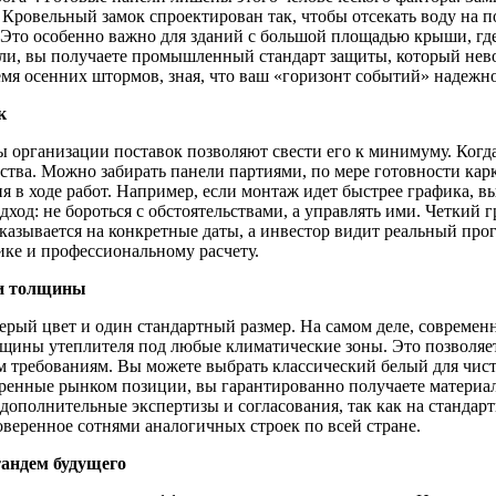
 Кровельный замок спроектирован так, чтобы отсекать воду на п
. Это особенно важно для зданий с большой площадью крыши, гд
ли, вы получаете промышленный стандарт защиты, который нево
время осенних штормов, зная, что ваш «горизонт событий» наде
к
ы организации поставок позволяют свести его к минимуму. Когда
одства. Можно забирать панели партиями, по мере готовности ка
я в ходе работ. Например, если монтаж идет быстрее графика, 
ход: не бороться с обстоятельствами, а управлять ими. Четкий 
заказывается на конкретные даты, а инвестор видит реальный про
гике и профессиональному расчету.
 и толщины
 серый цвет и один стандартный размер. На самом деле, совре
ины утеплителя под любые климатические зоны. Это позволяет
им требованиям. Вы можете выбрать классический белый для чис
еренные рынком позиции, вы гарантированно получаете материа
 дополнительные экспертизы и согласования, так как на станда
оверенное сотнями аналогичных строек по всей стране.
тандем будущего