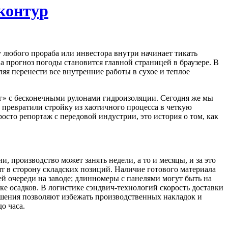
контур
у любого прораба или инвестора внутри начинает тикать
 а прогноз погоды становится главной страницей в браузере. В
ляя перенести все внутренние работы в сухое и теплое
ог» с бесконечными рулонами гидроизоляции. Сегодня же мы
 превратили стройку из хаотичного процесса в четкую
осто репортаж с передовой индустрии, это история о том, как
 производство может занять недели, а то и месяцы, и за это
 в сторону складских позиций. Наличие готового материала
оей очереди на заводе; длинномеры с панелями могут быть на
ке осадков. В логистике сэндвич-технологий скорость доставки
ешения позволяют избежать производственных накладок и
о часа.