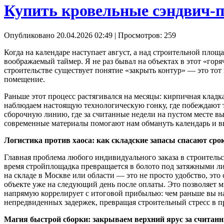
Купить кровельные сэндвич-п
Опубликовано 20.04.2026 02:49
| Просмотров: 259
Когда на календаре наступает август, а над строительной пло
воображаемый таймер. Я не раз бывал на объектах в этот «горя
строительстве существует понятие «закрыть контур» — это тот 
помещение.
Раньше этот процесс растягивался на месяцы: кирпичная кла
наблюдаем настоящую технологическую гонку, где побеждают т
сборочную линию, где за считанные недели на пустом месте вы
современные материалы помогают нам обмануть календарь и вы
Логистика против хаоса: как складские запасы спасают сро
Главная проблема любого индивидуального заказа в строительст
время стройплощадка превращается в болото под затяжными ли
на складе в Москве или области — это не просто удобство, это
объекте уже на следующий день после оплаты. Это позволяет м
напрямую коррелирует с итоговой прибылью: чем раньше вы на
непредвиденных задержек, превращая строительный стресс в п
Магия быстрой сборки: закрываем верхний ярус за считан