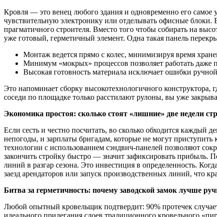
Кровля — это венец любого здания и одновременно его самое у
чувствительную электронику или отделывать офисные блоки. 
прагматичного строителя. Вместо того чтобы собирать на выс
уже готовый, герметичный элемент. Одна такая панель перекр
Монтаж ведется прямо с колес, минимизируя время хране
Минимум «мокрых» процессов позволяет работать даже п
Высокая готовность материала исключает ошибки ручной 
Это напоминает сборку высокотехнологичного конструктора, г
соседи по площадке только расстилают рулоны, вы уже закрыв
Экономика простоя: сколько стоят «лишние» две недели ст
Если сесть и честно посчитать, во сколько обходится каждый д
непогоды, и зарплаты бригадам, которые не могут приступит
технологии с использованием сэндвич-панелей позволяют сокра
закончить стройку быстро — значит зафиксировать прибыль. П
линий в разгар сезона. Это инвестиция в определенность. Когд
заезд арендаторов или запуск производственных линий, что кр
Битва за герметичность: почему заводской замок лучше ру
Любой опытный кровельщик подтвердит: 90% протечек случается
идеального прилегания слоев традиционного кровельного «пир