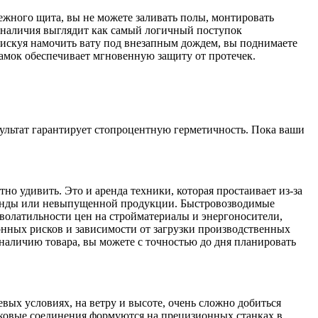
дежного щита, вы не можете заливать полы, монтировать
 наличия выглядит как самый логичный поступок
 рискуя намочить вату под внезапным дождем, вы поднимаете
замок обеспечивает мгновенную защиту от протечек.
зультат гарантирует стопроцентную герметичность. Пока ваши
но удивить. Это и аренда техники, которая простаивает из-за
аренды или невыпущенной продукции. Быстровозводимые
 волатильности цен на стройматериалы и энергоносители,
онных рисков и зависимости от загрузки производственных
у наличию товара, вы можете с точностью до дня планировать
вых условиях, на ветру и высоте, очень сложно добиться
мковые соединения формуются на прецизионных станках в