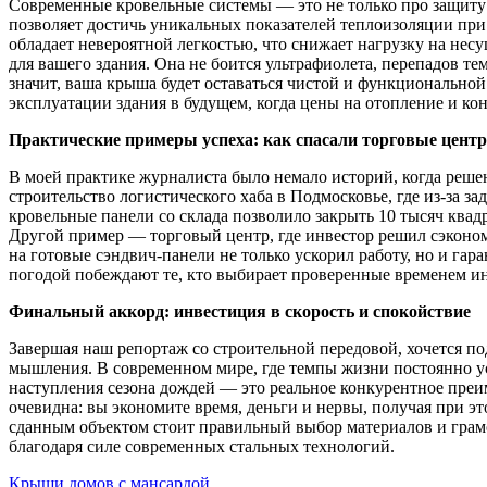
Современные кровельные системы — это не только про защиту 
позволяет достичь уникальных показателей теплоизоляции при
обладает невероятной легкостью, что снижает нагрузку на не
для вашего здания. Она не боится ультрафиолета, перепадов те
значит, ваша крыша будет оставаться чистой и функциональной
эксплуатации здания в будущем, когда цены на отопление и ко
Практические примеры успеха: как спасали торговые центр
В моей практике журналиста было немало историй, когда реше
строительство логистического хаба в Подмосковье, где из-за 
кровельные панели со склада позволило закрыть 10 тысяч квадр
Другой пример — торговый центр, где инвестор решил сэконом
на готовые сэндвич-панели не только ускорил работу, но и га
погодой побеждают те, кто выбирает проверенные временем и
Финальный аккорд: инвестиция в скорость и спокойствие
Завершая наш репортаж со строительной передовой, хочется п
мышления. В современном мире, где темпы жизни постоянно ус
наступления сезона дождей — это реальное конкурентное преим
очевидна: вы экономите время, деньги и нервы, получая при э
сданным объектом стоит правильный выбор материалов и грам
благодаря силе современных стальных технологий.
Крыши домов с мансардой