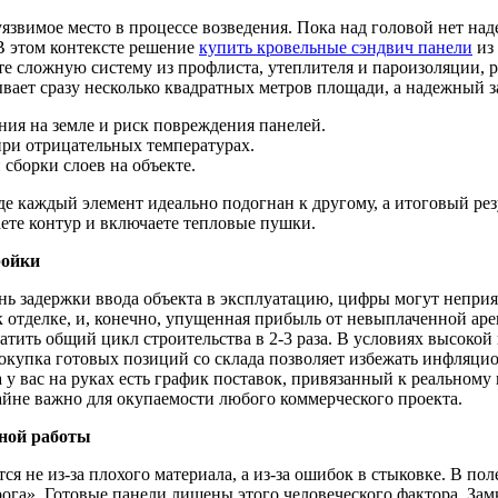
язвимое место в процессе возведения. Пока над головой нет на
В этом контексте решение
купить кровельные сэндвич панели
из
оте сложную систему из профлиста, утеплителя и пароизоляции,
ывает сразу несколько квадратных метров площади, а надежный 
ния на земле и риск повреждения панелей.
ри отрицательных температурах.
сборки слоев на объекте.
де каждый элемент идеально подогнан к другому, а итоговый ре
аете контур и включаете тепловые пушки.
ройки
ень задержки ввода объекта в эксплуатацию, цифры могут неприят
ь к отделке, и, конечно, упущенная прибыль от невыплаченной 
тить общий цикл строительства в 2-3 раза. В условиях высокой
окупка готовых позиций со склада позволяет избежать инфляци
а у вас на руках есть график поставок, привязанный к реальном
айне важно для окупаемости любого коммерческого проекта.
чной работы
 не из-за плохого материала, а из-за ошибок в стыковке. В поле
ога». Готовые панели лишены этого человеческого фактора. За