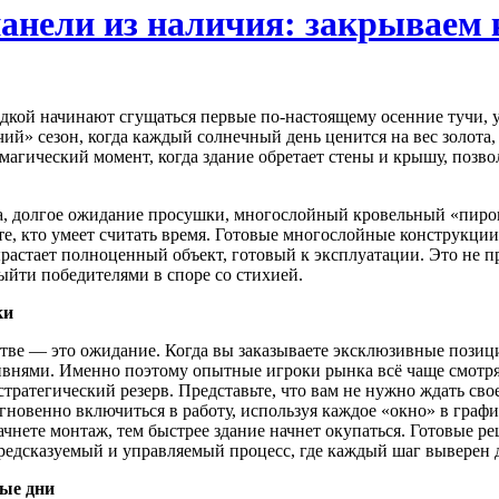
анели из наличия: закрываем 
щадкой начинают сгущаться первые по-настоящему осенние тучи, 
чий» сезон, когда каждый солнечный день ценится на вес золота,
магический момент, когда здание обретает стены и крышу, позво
дка, долгое ожидание просушки, многослойный кровельный «пир
е, кто умеет считать время. Готовые многослойные конструкции
растает полноценный объект, готовый к эксплуатации. Это не пр
йти победителями в споре со стихией.
ки
ве — это ожидание. Когда вы заказываете эксклюзивные позиции,
внями. Именно поэтому опытные игроки рынка всё чаще смотрят
 стратегический резерв. Представьте, что вам не нужно ждать св
гновенно включиться в работу, используя каждое «окно» в графи
чнете монтаж, тем быстрее здание начнет окупаться. Готовые р
редсказуемый и управляемый процесс, где каждый шаг выверен д
ные дни