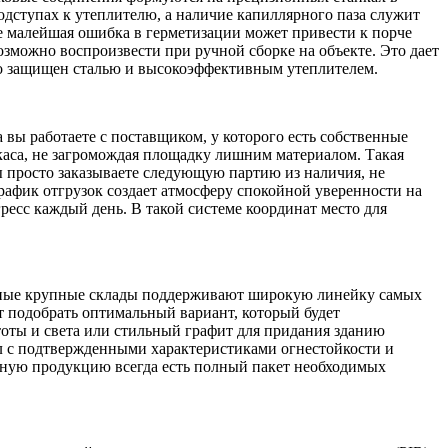
одступах к утеплителю, а наличие капиллярного паза служит
е малейшая ошибка в герметизации может привести к порче
зможно воспроизвести при ручной сборке на объекте. Это дает
жно защищен сталью и высокоэффективным утеплителем.
 вы работаете с поставщиком, у которого есть собственные
ркаса, не загромождая площадку лишним материалом. Такая
вы просто заказываете следующую партию из наличия, не
график отгрузок создает атмосферу спокойной уверенности на
гресс каждый день. В такой системе координат место для
менные крупные склады поддерживают широкую линейку самых
 подобрать оптимальный вариант, который будет
тоты и света или стильный графит для придания зданию
л с подтвержденными характеристиками огнестойкости и
ртную продукцию всегда есть полный пакет необходимых