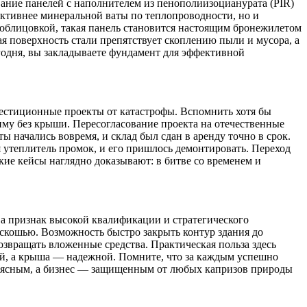
вание панелей с наполнителем из пенополиизоцианурата (PIR)
ективнее минеральной ваты по теплопроводности, но и
 облицовкой, такая панель становится настоящим бронежилетом
ая поверхность стали препятствует скоплению пыли и мусора, а
годня, вы закладываете фундамент для эффективной
вестиционные проекты от катастрофы. Вспомнить хотя бы
зиму без крыши. Пересогласование проекта на отечественные
ы начались вовремя, и склад был сдан в аренду точно в срок.
 утеплитель промок, и его пришлось демонтировать. Переход
кие кейсы наглядно доказывают: в битве со временем и
 а признак высокой квалификации и стратегического
оскошью. Возможность быстро закрыть контур здания до
озвращать вложенные средства. Практическая польза здесь
рой, а крыша — надежной. Помните, что за каждым успешно
ся ясным, а бизнес — защищенным от любых капризов природы