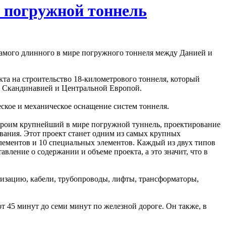
 погружной тоннель
 самого длинного в мире погружного тоннеля между Данией и
кта на строительство 18-километрового тоннеля, который
ду Скандинавией и Центральной Европой.
ческое и механическое оснащение систем тоннеля.
троим крупнейший в мире погружной туннель, проектирование
ования. Этот проект станет одним из самых крупных
лементов и 10 специальных элементов. Каждый из двух типов
вление о содержании и объеме проекта, а это значит, что в
лизацию, кабели, трубопроводы, лифты, трансформаторы,
т 45 минут до семи минут по железной дороге. Он также, в