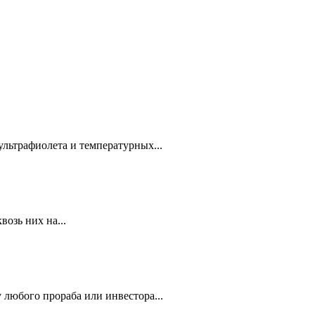
ультрафиолета и температурных...
озь них на...
 любого прораба или инвестора...