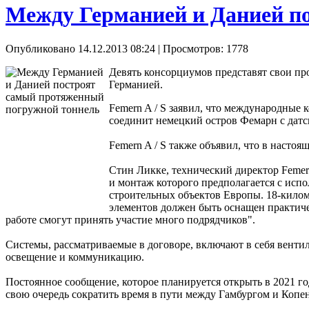
Между Германией и Данией п
Опубликовано 14.12.2013 08:24
| Просмотров: 1778
Девять консорциумов представят свои пр
Германией.
Femern A / S заявил, что международные 
соединит немецкий остров Фемарн с датс
Femern A / S также объявил, что в настоя
Стин Ликке, технический директор Feme
и монтаж которого предполагается с исп
строительных объектов Европы. 18-килом
элементов должен быть оснащен практичес
работе смогут принять участие много подрядчиков".
Системы, рассматриваемые в договоре, включают в себя венти
освещение и коммуникацию.
Постоянное сообщение, которое планируется открыть в 2021 го
свою очередь сократить время в пути между Гамбургом и Копен