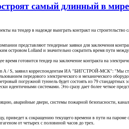
остроят самый длинный в мире
оекты на тендер в надежде выиграть контракт на строительство
компании представляют тендерные заявки для заключения контра
ким островом Lolland и значительно сократить время пути меж
щее время готовится тендер на заключение контракта на электри
rn A / S, заявил корреспондентам ИА "БИГСТРОЙ-МСК": "Мы с
ользованием передового электрического и механического оборуд
етровый погружной туннель будет состоять из 79 стандартных э
ки идентичными системами. Это сразу дает более четкое предста
ляцию, аварийные двери, системы пожарной безопасности, кана
ду, приведет к сокращению текущего времени в пути на пароме о
гагеном от четырех с половиной часов до трех.