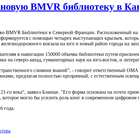
 новую BMVR библиотеку в Ка
во BMVR Библиотеки в Северной Франции. Расположенный на о
 формируется с помощью четырех выступающих крыльев, которы
, железнодорожного вокзала на юге и новый район города на запа
ователям в навигации 150000 объемы библиотеки путем присво
ики на северо-запад, гуманитарных наук на юго-восток, и литера
остранственного слияния знаний”, - говорит ответственный OMA
нами, предлагая полностью прозрачный, с естественным освеще
1-го века", заявил Бланше. "Его форма основана на почти прим
, которое могло бы усилить роль книг в современном цифровом 
6 года.