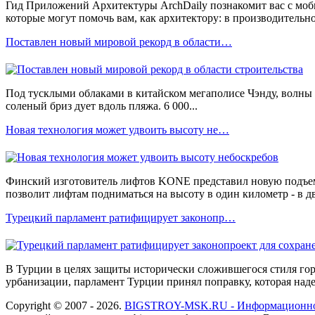
Гид Приложений Архитектуры ArchDaily познакомит вас с мо
которые могут помочь вам, как архитектору: в производительно
Поставлен новый мировой рекорд в области…
Под тусклыми облаками в китайском мегаполисе Чэнду, волны 
соленый бриз дует вдоль пляжа. 6 000...
Новая технология может удвоить высоту не…
Финский изготовитель лифтов KONE представил новую подъе
позволит лифтам подниматься на высоту в один километр - в дв
Турецкий парламент ратифицирует законопр…
В Турции в целях защиты исторически сложившегося стиля го
урбанизации, парламент Турции принял поправку, которая над
Copyright © 2007 - 2026.
BIGSTROY-MSK.RU - Информационное