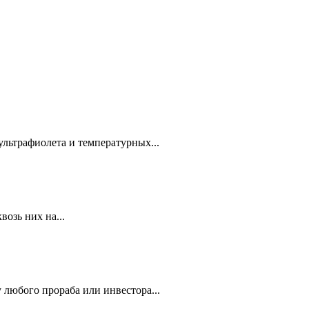
ультрафиолета и температурных...
озь них на...
 любого прораба или инвестора...