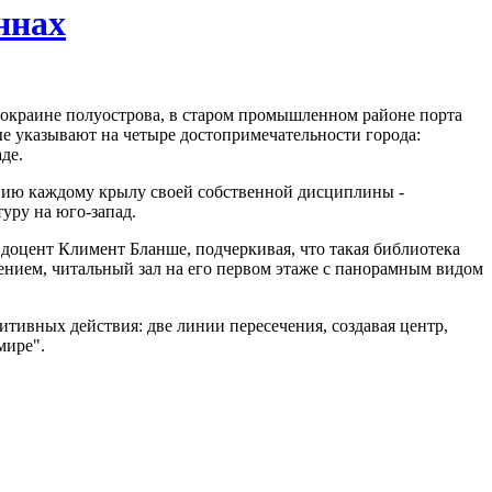
ннах
краине полуострова, в старом промышленном районе порта
е указывают на четыре достопримечательности города:
де.
ению каждому крылу своей собственной дисциплины -
туру на юго-запад.
 доцент Климент Бланше, подчеркивая, что такая библиотека
нием, читальный зал на его первом этаже с панорамным видом
итивных действия: две линии пересечения, создавая центр,
мире".