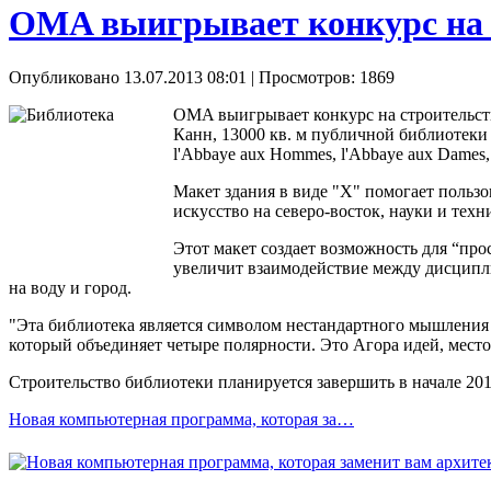
OMA выигрывает конкурс на
Опубликовано 13.07.2013 08:01
| Просмотров: 1869
OMA выигрывает конкурс на строительст
Канн, 13000 кв. м публичной библиотеки
l'Abbaye aux Hommes, l'Abbaye aux Dames
Макет здания в виде "X" помогает польз
искусство на северо-восток, науки и техн
Этот макет создает возможность для “пр
увеличит взаимодействие между дисципли
на воду и город.
"Эта библиотека является символом нестандартного мышления 2
который объединяет четыре полярности. Это Агора идей, место
Строительство библиотеки планируется завершить в начале 201
Новая компьютерная программа, которая за…