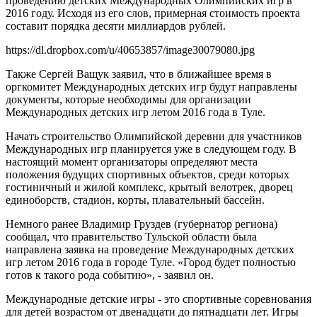
проведению детских Международных Олимпийских игр в
2016 году. Исходя из его слов, примерная стоимость проекта
составит порядка десяти миллиардов рублей.
https://dl.dropbox.com/u/40653857/image30079080.jpg
Также Сергей Ващук заявил, что в ближайшее время в
оргкомитет Международных детских игр будут направлены
документы, которые необходимы для организации
Международных детских игр летом 2016 года в Туле.
Начать строительство Олимпийской деревни для участников
Международных игр планируется уже в следующем году. В
настоящий момент организаторы определяют места
положения будущих спортивных объектов, среди которых
гостиничный и жилой комплекс, крытый велотрек, дворец
единоборств, стадион, корты, плавательный бассейн.
Немного ранее Владимир Груздев (губернатор региона)
сообщал, что правительство Тульской области была
направлена заявка на проведение Международных детских
игр летом 2016 года в городе Туле. «Город будет полностью
готов к такого рода событию», - заявил он.
Международные детские игры - это спортивные соревнования
для детей возрастом от двенадцати до пятнадцати лет. Игры