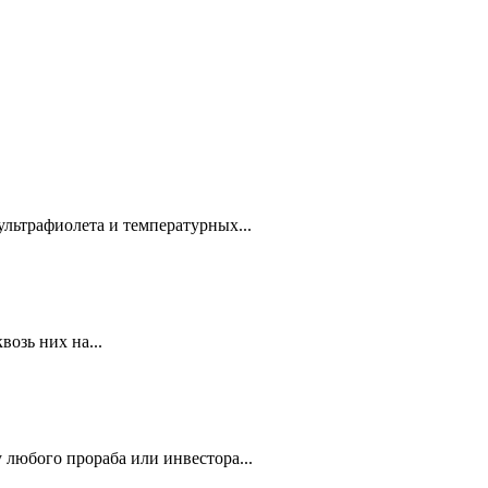
ультрафиолета и температурных...
озь них на...
 любого прораба или инвестора...