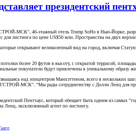
ставляет президентский пентха
РОЙ-МСК", 46-этажный отель Trump SoHo в Нью-Йорке, разраб
с для листинга по цене US$50 млн. Пространства на двух верхни
, которые открывают великолепный вид на город, включая Стату
отолки более 20 футов в высоту, с открытой террасой, площадь
иальные покупатели будут привлечены к уникальному образу жи
звышаясь над эпицентром Манхэттеном, всего в нескольких шага
БИГСТРОЙ-МСК". “Мы рады сотрудничеству с Долли Ленц для пр
езидентский Пентхаус, который обещает быть одним из самых "
ла Ленц, эксклюзивный агент по листингу.