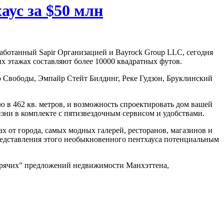
ус за $50 млн
отанный Sapir Организацией и Bayrock Group LLC, сегодня
х этажах составляют более 10000 квадратных футов.
ю Свободы, Эмпайр Стейт Билдинг, Реке Гудзон, Бруклинский
ю в 462 кв. метров, и возможность спроектировать дом вашей
зни в комплекте с пятизвездочным сервисом и удобствами.
х от города, самых модных галерей, ресторанов, магазинов и
едставления этого необыкновенного пентхауса потенциальным
горячих" предложений недвижимости Манхэттена,