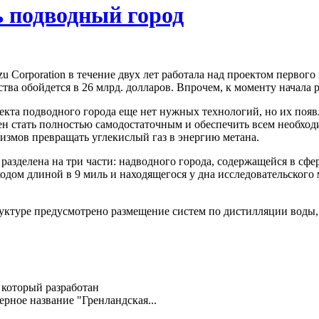
 подводный город
u Corporation в течение двух лет работала над проектом первого
ства обойдется в 26 млрд. долларов. Впрочем, к моменту начала
екта подводного города еще нет нужных технологий, но их появ
н стать полностью самодостаточным и обеспечить всем необход
змов превращать углекислый газ в энергию метана.
азделена на три части: надводного города, содержащейся в сфе
одом длиной в 9 миль и находящегося у дна исследовательского
уре предусмотрено размещение систем по дистилляции воды, 
 который разработан
ерное название "Гренландская...