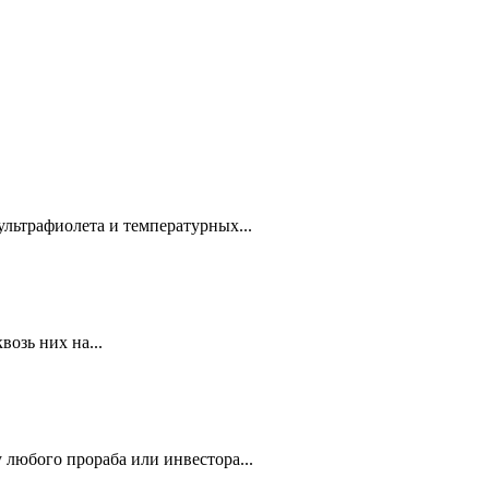
ультрафиолета и температурных...
озь них на...
 любого прораба или инвестора...