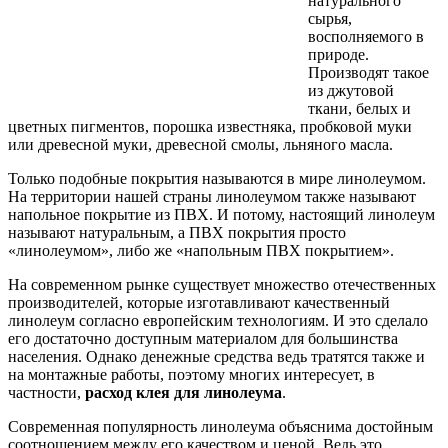
натурального
сырья,
восполняемого в
природе.
Производят такое
из джутовой
ткани, белых и
цветных пигментов, порошка известняка, пробковой муки
или древесной муки, древесной смолы, льняного масла.
Только подобные покрытия называются в мире линолеумом.
На территории нашей страны линолеумом также называют
напольное покрытие из ПВХ. И потому, настоящий линолеум
называют натуральным, а ПВХ покрытия просто
«линолеумом», либо же «напольным ПВХ покрытием».
На современном рынке существует множество отечественных
производителей, которые изготавливают качественный
линолеум согласно европейским технологиям. И это сделало
его достаточно доступным материалом для большинства
населения. Однако денежные средства ведь тратятся также и
на монтажные работы, поэтому многих интересует, в
частности,
расход клея для линолеума
.
Современная популярность линолеума объяснима достойным
соотношением между его качеством и ценой. Ведь это