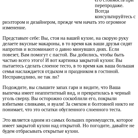
перепродаже.
Всегда
консультируйтесь с
риэлтором и дизайнером, прежде чем начать это огромное
изменение.
Представьте себе: Вы, стоя на вашей кухне, на скорую руку
делаете вкусные макароны, в то время как ваши друзья сидят
напротив и вспоминают о давно минувших днях. Если
повезет, Вам помогут с пастой. Вы добились, чтобы быть
частью всего этого! И вот картинка закрытой кухни: Вы
пытаетесь сделать слоеное тесто, в то время как ваша большая
семья наслаждается отдыхом и праздником в гостиной.
Несправедливо, не так ли?
Подождите, вы слышите запах гари и видите, что Ваша
выпечка имеет неаппетитный вид, и превратилась в черный
уголь сверху. Вы осторожно соскоблили его, покрыли
взбитыми сливками, и вуаля! За смехом и болтовней никто не
понимает, что это остатки обугленного слоенного теста.
Это является одним из самых больших преимуществ, которое
имеет закрытой кухни над открытой. Но погодите, давайте не
будем отбрасывать открытые кухни.