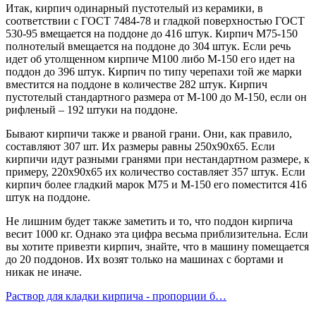
Итак, кирпич одинарный пустотелый из керамики, в
соответствии с ГОСТ 7484-78 и гладкой поверхностью ГОСТ
530-95 вмещается на поддоне до 416 штук. Кирпич М75-150
полнотелый вмещается на поддоне до 304 штук. Если речь
идет об утолщенном кирпиче М100 либо М-150 его идет на
поддон до 396 штук. Кирпич по типу черепахи той же марки
вместится на поддоне в количестве 282 штук. Кирпич
пустотелый стандартного размера от М-100 до М-150, если он
рифленый – 192 штуки на поддоне.
Бывают кирпичи также и рваной грани. Они, как правило,
составляют 307 шт. Их размеры равны 250х90х65. Если
кирпичи идут разными гранями при нестандартном размере, к
примеру, 220х90х65 их количество составляет 357 штук. Если
кирпич более гладкий марок М75 и М-150 его поместится 416
штук на поддоне.
Не лишним будет также заметить и то, что поддон кирпича
весит 1000 кг. Однако эта цифра весьма приблизительна. Если
вы хотите привезти кирпич, знайте, что в машину помещается
до 20 поддонов. Их возят только на машинах с бортами и
никак не иначе.
Раствор для кладки кирпича - пропорции б…