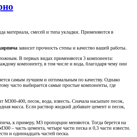
рно
да материала, смесей и типа укладки. Применяются в
 кирпича
зависит прочность стены и качество вашей работы.
сложным. В первых видах применяются 3 компонента:
аждому компоненту, в том числе и вода, благодаря чему они
ляется самым лучшим и оптимальным по качеству. Однако
ому часто выбирается самые простые компоненты, где
 М300-400, песок, вода, известь. Сначала насыпьте песок,
родная масса. Если раствор жидкий добавьте цемент и песок,
ирпича, к примеру, М3 пропорции меняются. Тогда берется на
М300 – часть цемента, четыре части песка и 0,3 части извести.
ести и одиннадцать частей песка.