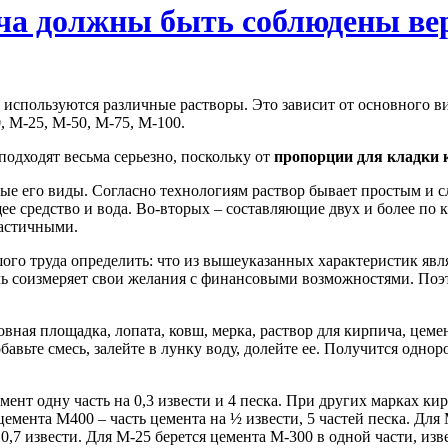
ча должны быть соблюдены ве
 используются различные растворы. Это зависит от основного ви
, М-25, М-50, М-75, М-100.
подходят весьма серьезно, поскольку от
пропорции для кладки
ые его виды. Согласно технологиям раствор бывает простым и 
е средство и вода. Во-вторых – составляющие двух и более по к
ластичными.
шого труда определить: что из вышеуказанных характеристик яв
ь соизмеряет свои желания с финансовыми возможностями. Поэт
ная площадка, лопата, ковш, мерка, раствор для кирпича, цемент
бавьте смесь, залейте в лунку воду, долейте ее. Получится одно
емент одну часть на 0,3 извести и 4 песка. При других марках к
 цемента М400 – часть цемента на ½ извести, 5 частей песка. Для 
 0,7 извести. Для М-25 берется цемента М-300 в одной части, изв