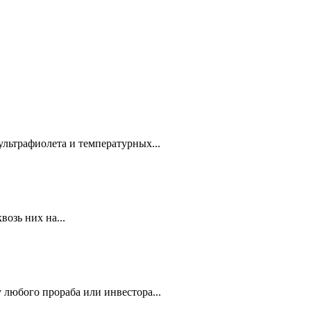
ультрафиолета и температурных...
озь них на...
 любого прораба или инвестора...