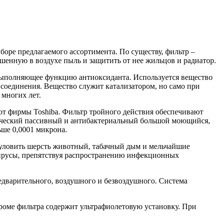
боре предлагаемого ассортимента. По существу, фильтр –
ешенную в воздухе пыль и защитить от нее жильцов и радиатор.
, выполняющее функцию антиоксиданта. Используется вещество
 соединения. Вещество служит катализатором, но само при
 многих лет.
от фирмы Toshiba. Фильтр тройного действия обеспечивают
атический пассивный и антибактериальный большой моющийся,
ше 0,0001 микрона.
 уловить шерсть животный, табачный дым и мельчайшие
 вирусы, препятствуя распространению инфекционных
едварительного, воздушного и безвоздушного. Система
кроме фильтра содержит ультрафиолетовую установку. При