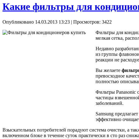
Какие фильтры для кондицио
Опубликовано 14.03.2013 13:23
| Просмотров: 3422
Фильтры для кондиц
мелкая сетка, распо
Недавно разработан
из группы флавонои
реакции не расходу
Вы желаете
фильтр
превосходное качес
полностью описываю
Фильтры Panasonic 
частицы взвешенной
заболеваний.
Samsung предлагает
эффективно очищает
Взыскательных потребителей порадуют система очистки, а такж
включенном блоке в течение суток практически в сто раз сниж