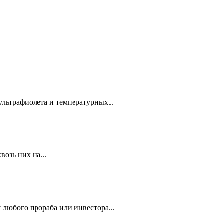
ультрафиолета и температурных...
озь них на...
 любого прораба или инвестора...