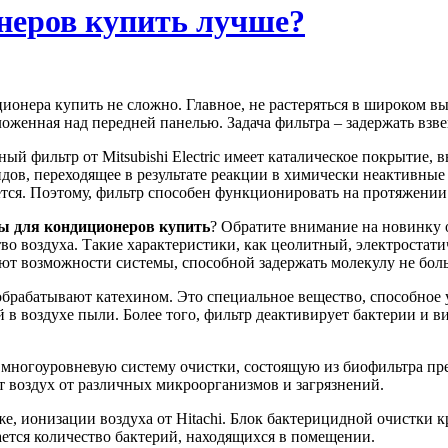
неров купить лучше?
ионера купить не сложно. Главное, не растеряться в широком вы
ложенная над передней панелью. Задача фильтра – задержать взв
ный фильтр от Mitsubishi Electric имеет каталическое покрытие
дов, переходящее в результате реакции в химически неактивные
ется. Поэтому, фильтр способен функционировать на протяжении
ы для кондиционеров купить
? Обратите внимание на новинку 
тво воздуха. Такие характеристики, как цеолитный, электрост
т возможности системы, способной задержать молекулу не боль
обрабатывают катехином. Это специальное вещество, способное
 в воздухе пыли. Более того, фильтр деактивирует бактерии и
 многоуровневую систему очистки, состоящую из биофильтра пр
 воздух от различных микроорганизмов и загрязнений.
е, ионизации воздуха от Hitachi. Блок бактерицидной очистки 
ается количество бактерий, находящихся в помещении.