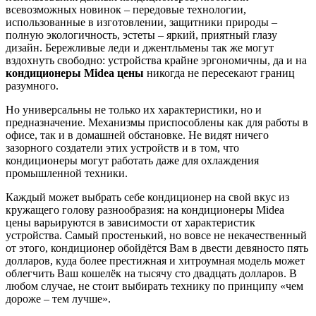
всевозможных новинок – передовые технологии,
использованные в изготовлении, защитники природы –
полную экологичность, эстеты – яркий, приятный глазу
дизайн. Бережливые леди и джентльмены так же могут
вздохнуть свободно: устройства крайне эргономичны, да и на
кондиционеры Midea цены
никогда не пересекают границ
разумного.
Но универсальны не только их характеристики, но и
предназначение. Механизмы приспособлены как для работы в
офисе, так и в домашней обстановке. Не видят ничего
зазорного создатели этих устройств и в том, что
кондиционеры могут работать даже для охлаждения
промышленной техники.
Каждый может выбрать себе кондиционер на свой вкус из
кружащего голову разнообразия: на кондиционеры Midea
цены варьируются в зависимости от характеристик
устройства. Самый простенький, но вовсе не некачественный
от этого, кондиционер обойдётся Вам в двести девяносто пять
долларов, куда более престижная и хитроумная модель может
облегчить Ваш кошелёк на тысячу сто двадцать долларов. В
любом случае, не стоит выбирать технику по принципу «чем
дороже – тем лучше».