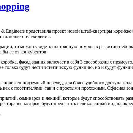
opping
s & Engineers представила проект новой штаб-квартиры корейс
 с помощью телевидения.
орации, то можно увидеть постоянную помощь в развитии небо
а бы ее от конкурентов.
коробка, фасад здания включает в себя 3 своеобразных прямоуго
е только будут нести эстетическую функцию, но и будут функци
асположен подземный переход, для более удобного доступа к з
как с посетителями, так и с простыми прохожими. Офисная зона
оприятий, семинаров и лекций, которые будут способствовать р
 рестораны, которые будут предлагать великолепный вид на окре
.