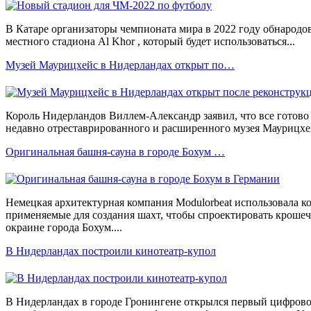
В Катаре организаторы чемпионата мира в 2022 году обнародо
местного стадиона Al Khor , который будет использоваться...
Музей Маурицхейс в Нидерландах открыт по…
Король Нидерландов Виллем-Александр заявил, что все готово
недавно отреставрированного и расширенного музея Маурицхе
Оригинальная башня-сауна в городе Бохум …
Немецкая архитектурная компания Modulorbeat использовала 
применяемые для создания шахт, чтобы спроектировать кроше
окраине города Бохум....
В Нидерландах построили кинотеатр-купол
В Нидерландах в городе Гронингене открылся первый цифрово