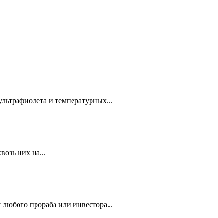
ультрафиолета и температурных...
озь них на...
 любого прораба или инвестора...