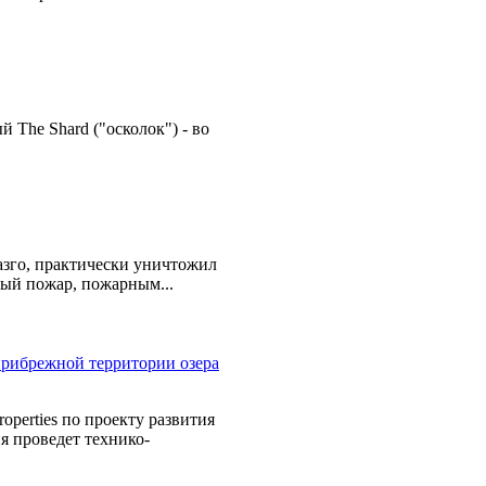
The Shard ("осколок") - во
азго, практически уничтожил
ный пожар, пожарным...
perties по проекту развития
я проведет технико-