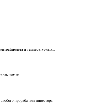
ультрафиолета и температурных...
озь них на...
 любого прораба или инвестора...