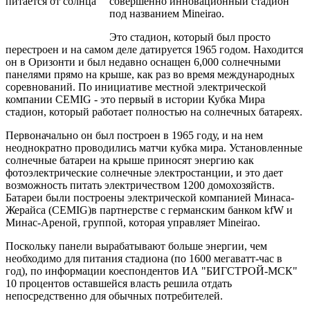
совершенно инновационный стадион
под названием Mineirao.
Это стадион, который был просто
перестроен и на самом деле датируется 1965 годом. Находится
он в Оризонти и был недавно оснащен 6,000 солнечными
панелями прямо на крыше, как раз во время международных
соревнований. По инициативе местной электрической
компании CEMIG - это первый в истории Кубка Мира
стадион, который работает полностью на солнечных батареях.
Первоначально он был построен в 1965 году, и на нем
неоднократно проводились матчи кубка мира. Установленные
солнечные батареи на крыше приносят энергию как
фотоэлектрические солнечные электростанции, и это дает
возможность питать электричеством 1200 домохозяйств.
Батареи были построены электрической компанией Минаса-
Жерайса (CEMIG)в партнерстве с германским банком kfW и
Минас-Ареной, группой, которая управляет Mineirao.
Поскольку панели вырабатывают больше энергии, чем
необходимо для питания стадиона (по 1600 мегаватт-час в
год), по информации коеспондентов ИА "БИГСТРОЙ-МСК"
10 процентов оставшейся власть решила отдать
непосредственно для обычных потребителей.