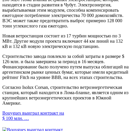
находятся в стадии развития в Чубут. Электроэнергия,
вырабатываемая этим модулем, способна компенсировать
ежегодное потребление электричества 70 000 домохозяйств.
ВЭС может также предотвратить выброс примерно 128 000
тонн углекислого газа ежегодно.
Новая ветростанция состоит из 17 турбин мощностью по 3
МВт. Другие модули проекта включают 44 км линий на 132
кВ и 132 кВ новую электрическую подстанцию.
Строительство завода повлекло за собой затраты в размере $
126 млн. и была завершена за период в 16 месяцев.
Финансирование было получено путем выпуска облигаций на
аргентинском рынке ценных бумаг, которые имели кредитный
рейтинг Fitch на уровне ВВВ, на всех этапах строительства.
Согласно Isolux Corsan, строительство ветроэнергетическая
станция, который находится в Лома-бланке, является одним из
крупнейших ветроэнергетических проектов в Южной
Америке.
Bouygues выиграл контракт на
$ 100 млн. …